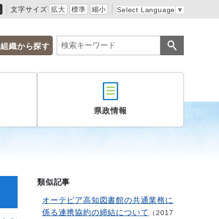
黒
文字サイズ
拡大
標準
縮小
Select Language
▼
組織から探す
県政情報
類似記事
オーテピア高知図書館の共通業務に
係る連携協約の締結について
2017