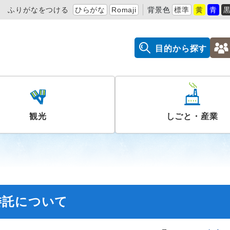
ふりがなをつける
ひらがな
Romaji
背景色
標準
黄
青
目的から探す
観光
しごと・産業
委託について