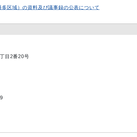
幡多区域）の資料及び議事録の公表について
1丁目2番20号
9