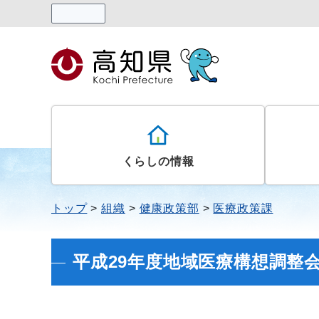
読み上げる
くらしの情報
トップ
組織
健康政策部
医療政策課
平成29年度地域医療構想調整