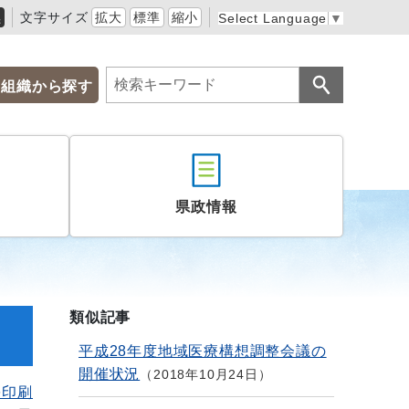
黒
文字サイズ
拡大
標準
縮小
Select Language
▼
組織から探す
県政情報
類似記事
平成28年度地域医療構想調整会議の
開催状況
2018年10月24日
を印刷