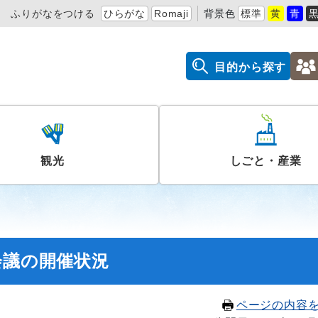
ふりがなをつける
ひらがな
Romaji
背景色
標準
黄
青
目的から探す
観光
しごと・産業
会議の開催状況
ページの内容