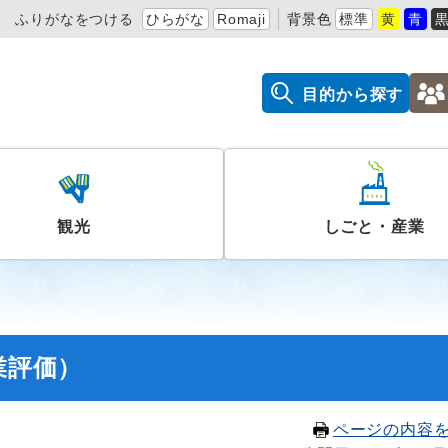
ふりがなをつける
ひらがな
Romaji
背景色
標準
黄
青
目的から探す
観光
しごと・産業
業評価）
ページの内容