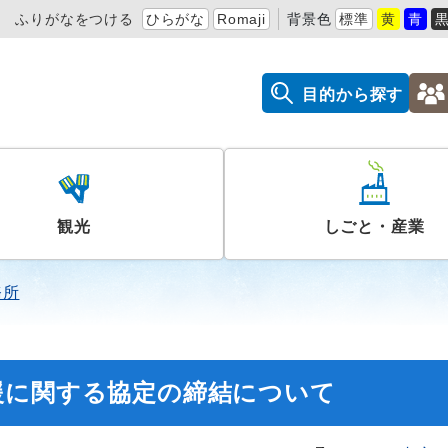
ふりがなをつける
ひらがな
Romaji
背景色
標準
黄
青
目的から探す
観光
しごと・産業
務所
援に関する協定の締結について