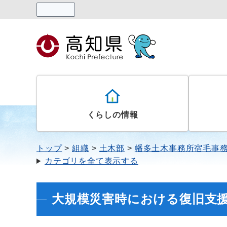
読み上げる
くらしの情報
トップ
組織
土木部
幡多土木事務所宿毛事
カテゴリを全て表示する
大規模災害時における復旧支