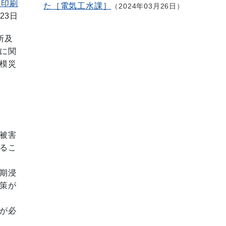
を印刷
た［電気工水課］
2024年03月26日
23日
所及
に関
模災
被害
るこ
期浸
策が
が必