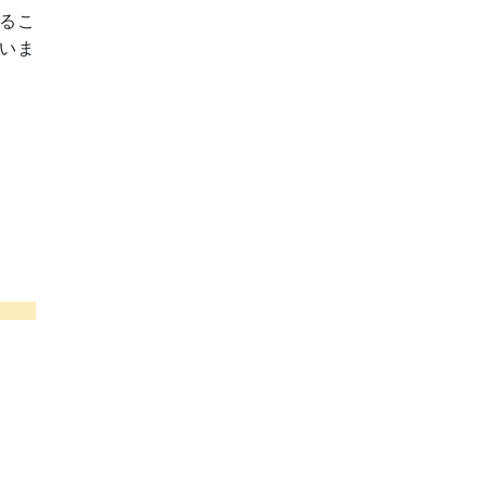
るこ
いま
】