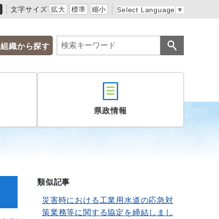
黒
文字サイズ
拡大
標準
縮小
Select Language
▼
組織から探す
県政情報
類似記事
災害時における工業用水道の応急対
策業務等に関する協定を締結しまし