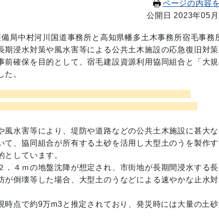
ページの内容
公開日 2023年05月
整備局中村河川国道事務所と高知県幡多土木事務所宿毛事務
長期浸水対策や風水害等による公共土木施設の応急復旧対策
事前確保を目的として、宿毛建設資源利用協同組合と「大規
した。
 的】
や風水害等により、堤防や道路などの公共土木施設に甚大な
いて、協同組合が所有する土砂を活用し大型土のうを製作す
的としています。
２．４ｍの地盤沈降が想定され、市街地が長期間浸水する長
防が倒壊等した場合、大型土のうなどによる速やかな止水対
現時点で約9万m3と推定されており、発災時には大量の土砂