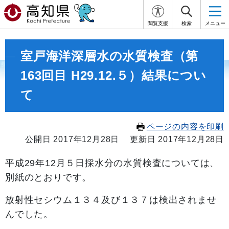
閲覧支援
検索
メニュー
室戸海洋深層水の水質検査（第
163回目 H29.12.５）結果につい
て
ページの内容を印刷
公開日 2017年12月28日
更新日 2017年12月28日
平成29
年12月５
日採水分の水質検査については、
別紙のとおりです。
放射性セシウム１３４及び１３７は検出されませ
んでした。