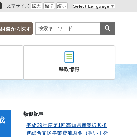
黒
文字サイズ
拡大
標準
縮小
Select Language
▼
組織から探す
県政情報
類似記事
成
平成29年度第1回高知県産業振興推
進総合支援事業費補助金（担い手確