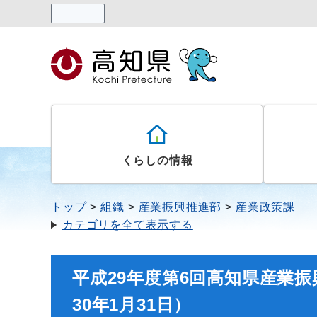
読み上げる
くらしの情報
トップ
組織
産業振興推進部
産業政策課
カテゴリを全て表示する
平成29年度第6回高知県産業
30年1月31日）