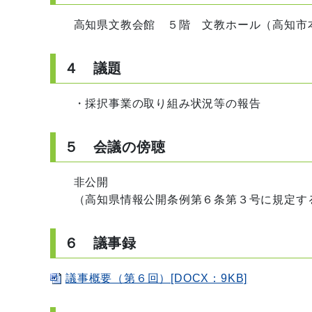
高知県文教会館 ５階 文教ホール（高知市本
４ 議題
・採択事業の取り組み状況等の報告
５ 会議の傍聴
非公開
（高知県情報公開条例第６条第３号に規定する
６ 議事録
議事概要（第６回）[DOCX：9KB]