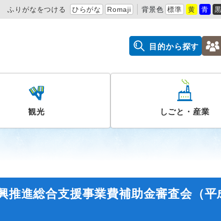
ふりがなをつける
ひらがな
Romaji
背景色
標準
黄
青
目的から探す
観光
しごと・産業
振興推進総合支援事業費補助金審査会（平