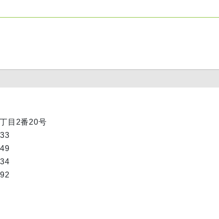
1丁目2番20号
333
049
334
692