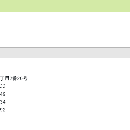
1丁目2番20号
333
049
334
692