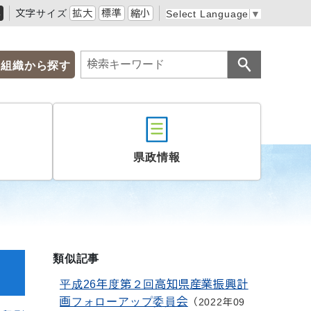
黒
文字サイズ
拡大
標準
縮小
Select Language
▼
組織から探す
県政情報
類似記事
平成26年度第２回高知県産業振興計
画フォローアップ委員会
2022年09