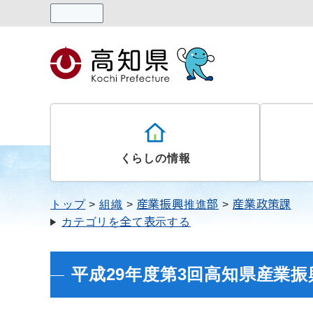
読み上げる
くらしの情報
トップ
組織
産業振興推進部
産業政策課
カテゴリを全て表示する
平成29年度第3回高知県産業