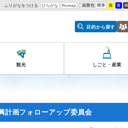
ふりがなをつける
ひらがな
Romaji
背景色
標準
黄
青
目的から探す
観光
しごと・産業
振興計画フォローアップ委員会