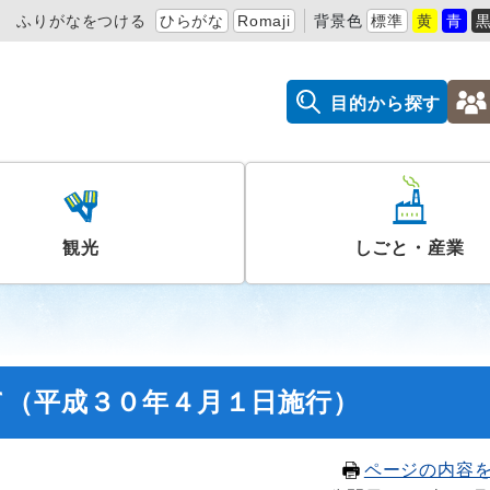
ふりがなをつける
ひらがな
Romaji
背景色
標準
黄
青
目的から探す
観光
しごと・産業
て（平成３０年４月１日施行）
ページの内容