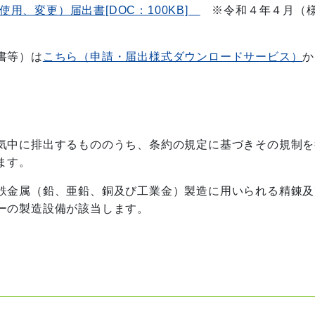
用、変更）届出書[DOC：100KB]
※令和４年４月（
書等）は
こちら（申請・届出様式ダウンロードサービス）
か
気中に排出するもののうち、条約の規定に基づきその規制を
ます。
鉄金属（鉛、亜鉛、銅及び工業金）製造に用いられる精錬及
ーの製造設備が該当します。