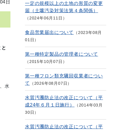
04日
一定の規模以上の土地の形質の変更
届（土壌汚染対策法第４条関係）
2024年06月11日
食品営業届出について
2023年08月
01日
とと
第一種特定製品の管理者について
2015年10月07日
第一種フロン類充塡回収業者につい
て
2026年08月07日
、水
水質汚濁防止法の改正について（平
成24年６月１日施行）
2014年03月
30日
水質汚濁防止法の改正について（平