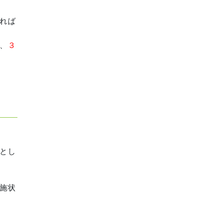
れば
、
３
とし
施状