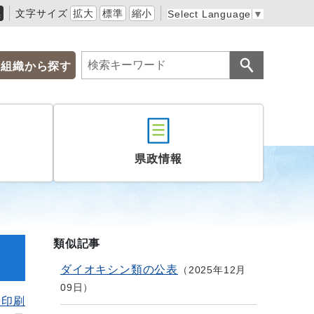
黒
文字サイズ
拡大
標準
縮小
Select Language
▼
組織から探す
県政情報
類似記事
ダイオキシン類の公表
2025年12月
09日
を印刷