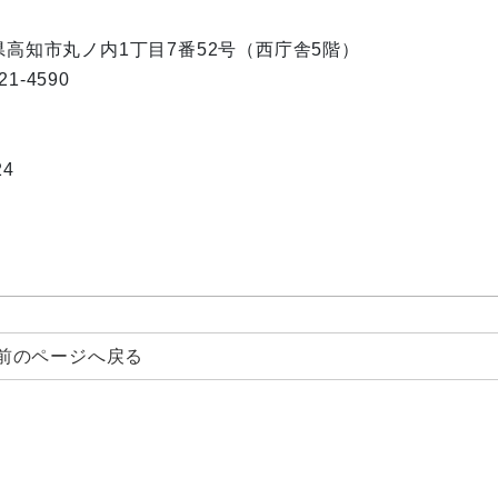
知県高知市丸ノ内1丁目7番52号（西庁舎5階）
1-4590
24
前のページへ戻る