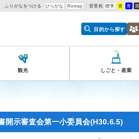
ふりがなをつける
ひらがな
Romaji
背景色
標準
黄
青
目的から探す
観光
しごと・産業
開示審査会第一小委員会(H30.6.5)