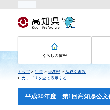
読み上げる
くらしの情報
トップ
組織
総務部
法務文書課
カテゴリを全て表示する
平成30年度 第1回高知県公文書