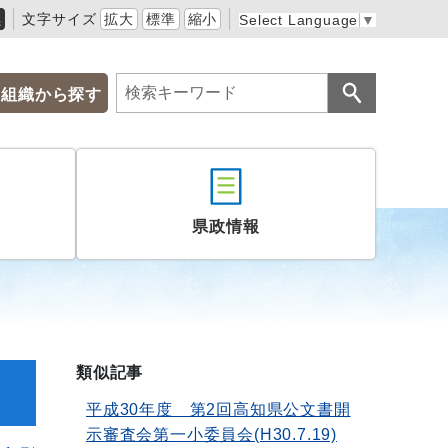
黒
文字サイズ
拡大
標準
縮小
Select Language
▼
組織から探す
県政情報
類似記事
平成30年度 第2回高知県公文書開
示審査会第一小委員会(H30.7.19)