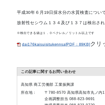
平成30
年６月19
日採水分の水質検査につい
放射性セシウム１３４及び１３７は検出さ
※検出できる値は１．０ベクレル／リットル以上です
クリ
dai176kaisuisitukennsa[PDF：89KB]
この記事に関するお問い合わせ
高知県 商工労働部 工業振興課
所在地：
〒780-8570 高知県高知市丸ノ
企画調整担当 088-823-9691