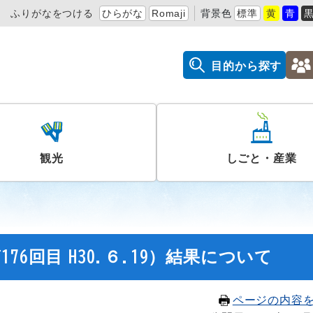
ふりがなをつける
ひらがな
Romaji
背景色
標準
黄
青
目的から探す
観光
しごと・産業
6回目 H30.６.19）結果について
ページの内容