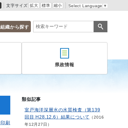
黒
文字サイズ
拡大
標準
縮小
Select Language
▼
組織から探す
県政情報
類似記事
室戸海洋深層水の水質検査（第139
回目 H28.12.6）結果について
2016
を印刷
年12月27日