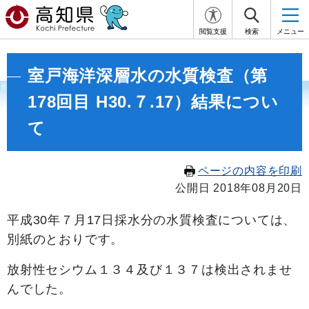
閲覧支援
検索
メニュー
室戸海洋深層水の水質検査（第
178回目 H30.７.17）結果につい
て
ページの内容を印刷
公開日 2018年08月20日
平成30
年７月17
日採水分の水質検査については、
別紙のとおりです。
放射性セシウム１３４及び１３７は検出されませ
んでした。