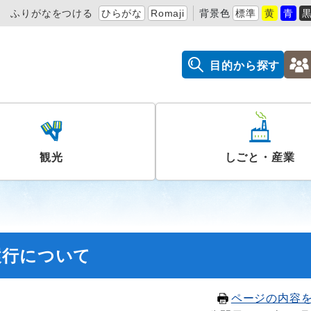
ふりがなをつける
ひらがな
Romaji
背景色
標準
黄
青
目的から探す
観光
しごと・産業
履行について
ページの内容