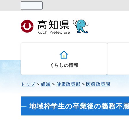
読み上げる
くらしの情報
トップ
組織
健康政策部
医療政策課
地域枠学生の卒業後の義務不