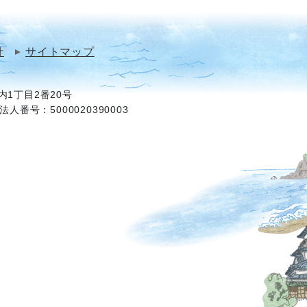
針
サイトマップ
1丁目2番20号
法人番号：5000020390003