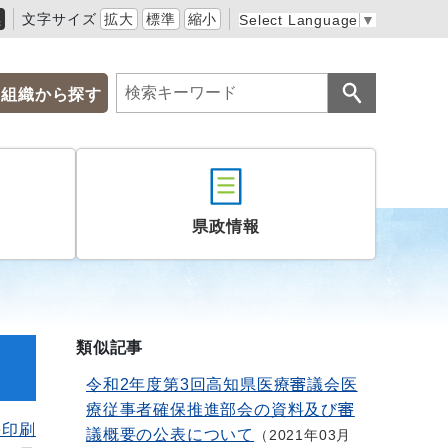
黒
文字サイズ
拡大
標準
縮小
Select Language
▼
組織から探す
県政情報
類似記事
令和2年度第3回高知県医療審議会医
療従事者確保推進部会の資料及び審
を印刷
議概要の公表について
2021年03月