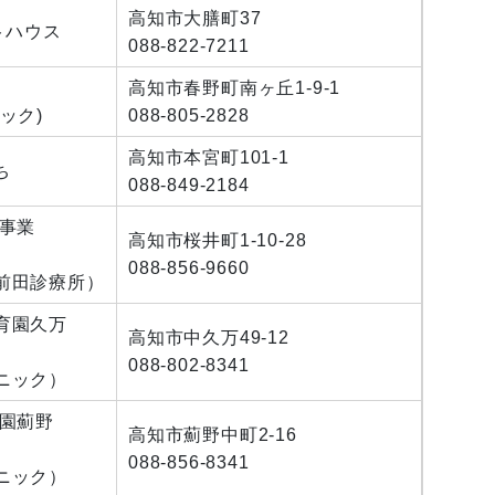
高知市大膳町37
トハウス
088-822-7211
高知市春野町南ヶ丘1-9-1
ック)
088-805-2828
高知市本宮町101-1
ち
088-849-2184
事業
高知市桜井町1-10-28
088-856-9660
前田診療所）
育園久万
高知市中久万49-12
088-802-8341
ニック）
育園薊野
高知市薊野中町2-16
088-856-8341
ニック）