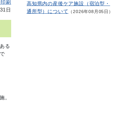
を印刷
高知県内の産後ケア施設（宿泊型・
31日
通所型）について
2026年08月05日
ある
で
施。