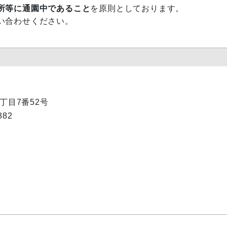
所等に通園中であること
を原則としております。
い合わせください。
1丁目7番52号
82