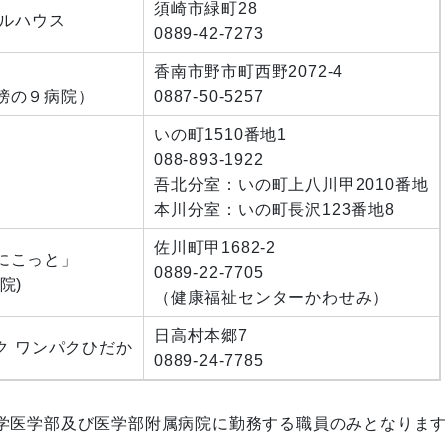
須崎市緑町28
イルハウス
0889-42-7273
香南市野市町西野2072-4
榜の９病院）
0887-50-5257
いの町1510番地1
088-893-1922
吾北分室：いの町上八川甲2010番地
本川分室：いの町長沢123番地8
佐川町甲1682‐2
にこっと」
0889-22-7705
院)
（健康福祉センターかわせみ）
日高村本郷7
ク ワンパクひだか
0889-24-7785
学医学部及び医学部附属病院に勤務する職員のみとなります