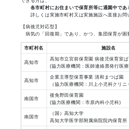
できる方は、
各市町村にお住まいで保育所等に通園中であ
詳しくは実施市町村又は実施施設へ直接お問
【病後児対応型】
病気の「回復期」であり、かつ、集団保育が困
市町村名
施設名
高知市立宮前保育園 病後児保育室
高知市
(協力医療機関：医師連絡票発行医療
企業主導型保育事業 清和まつば園
高知市
（協力医療機関：川上小児科クリニ
後免野田保育園
南国市
(協力医療機関：市原内科小児科)
（国）高知大学
南国市
高知大学医学部附属病院院内保育所