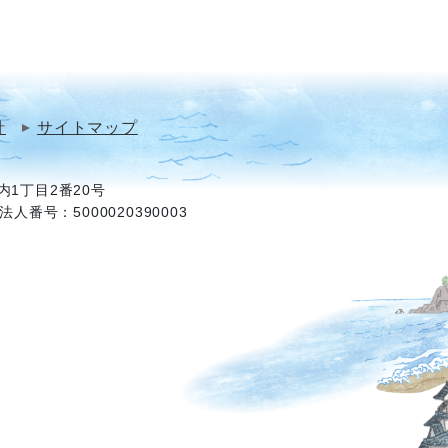
針
サイトマップ
1丁目2番20号
法人番号：5000020390003