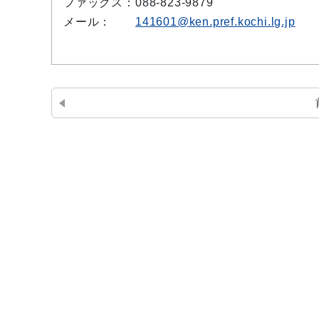
ファックス：
088-823-9879
メール：
141601@ken.pref.kochi.lg.jp