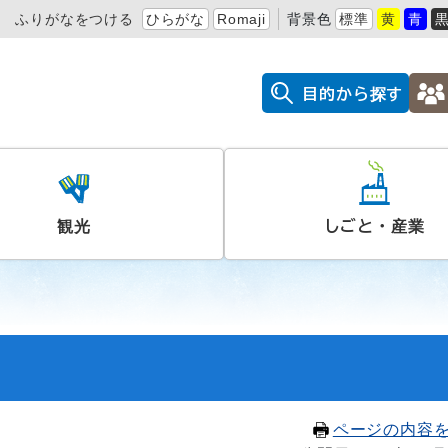
ふりがなをつける
ひらがな
Romaji
背景色
標準
黄
青
目的から探す
観光
しごと・産業
ページの内容