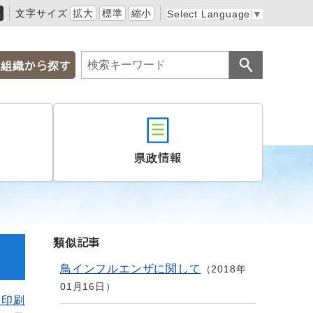
黒
文字サイズ
拡大
標準
縮小
Select Language
▼
組織から探す
県政情報
類似記事
鳥インフルエンザに関して
2018年
01月16日
を印刷