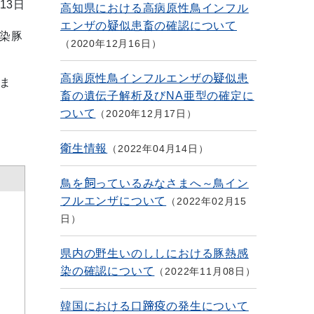
13日
高知県における高病原性鳥インフル
エンザの疑似患畜の確認について
染豚
2020年12月16日
高病原性鳥インフルエンザの疑似患
ま
畜の遺伝子解析及びNA亜型の確定に
ついて
2020年12月17日
衛生情報
2022年04月14日
鳥を飼っているみなさまへ～鳥イン
フルエンザについて
2022年02月15
日
県内の野生いのししにおける豚熱感
染の確認について
2022年11月08日
韓国における口蹄疫の発生について