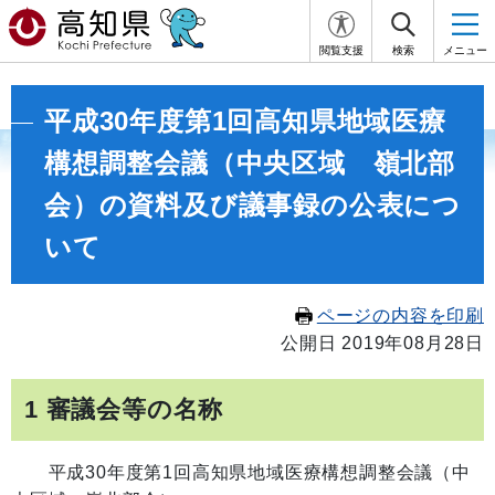
閲覧支援
検索
メニュー
平成30年度第1回高知県地域医療
構想調整会議（中央区域 嶺北部
会）の資料及び議事録の公表につ
いて
ページの内容を印刷
公開日 2019年08月28日
1 審議会等の名称
平成30年度第1回高知県地域医療構想調整会議（中