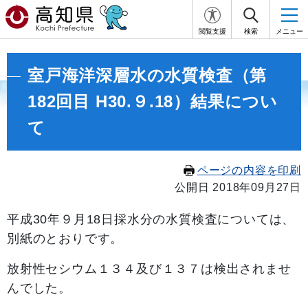
閲覧支援
検索
メニュー
室戸海洋深層水の水質検査（第
182回目 H30.９.18）結果につい
て
ページの内容を印刷
公開日 2018年09月27日
平成30
年９月18
日採水分の水質検査については、
別紙のとおりです。
放射性セシウム１３４及び１３７は検出されませ
んでした。