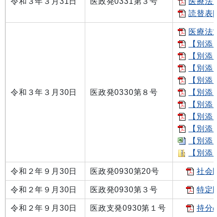
令和３年３月31日
医政発0331第３号
医療法
読替表[
医療法
【別添１
【別添２
【別添
【別添３
令和３年３月30日
医政発0330第８号
【別添
【別添４
【別添
【別添５
【別添
【別添
令和２年９月30日
医政発0930第20号
社会
令和２年９月30日
医政発0930第３号
特定
令和２年９月30日
医政支発0930第１号
持分