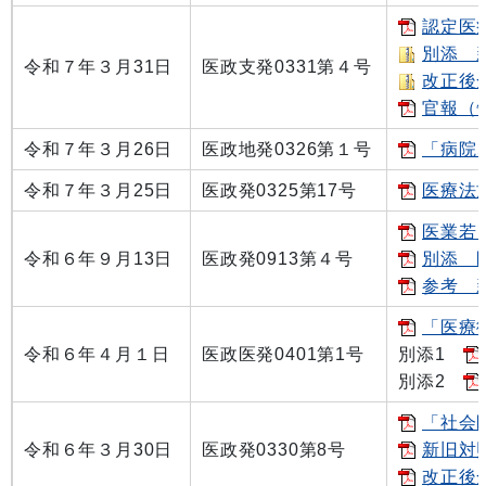
認定医
別添 新
令和７年３月31日
医政支発0331第４号
改正後全文
官報（告
令和７年３月26日
医政地発0326第１号
「病院
令和７年３月25日
医政発0325第17号
医療法
医業若
令和６年９月13日
医政発0913第４号
別添 医
参考 新
「医療
令和６年４月１日
医政医発0401第1号
別添1
別添2
「社会医
令和６年３月30日
医政発0330第8号
新旧対照
改正後全