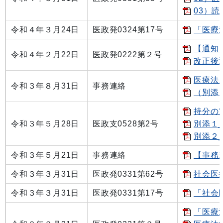
03）読
令和４年３月24日
医政発0324第17号
「医療
【通知
令和４年２月22日
医政発0222第２号
改正後
医療法
令和３年８月31日
事務連絡
（別添
持分の
令和３年５月28日
医政支0528第2号
別添１
別添２_
令和３年５月21日
事務連絡
【事務
令和３年３月31日
医政発0331第62号
社会医
令和３年３月31日
医政発0331第17号
「社会
「医療