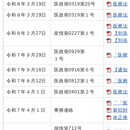
令和８年３月19日
医政発0319第20号
医療法
令和８年３月19日
医政発0319第１号
医療法施
医療法等
令和８年２月27日
産情発0227第１号
【別添
【別添
医政発0929第
令和７年９月29日
「医療
１号
令和７年９月16日
医政発0916第６号
【通知】
令和７年８月12日
医政発0812第１号
「医療
令和７年４月１日
医政発0401第２号
医療法施
「「医
令和７年４月１日
事務連絡
新旧対照
改正後全
個情第712号