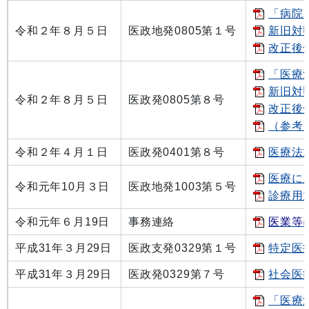
「病院
令和２年８月５日
医政地発0805第１号
新旧対照
改正後全
「医療
新旧対照
令和２年８月５日
医政発0805第８号
改正後全
（参考
令和２年４月１日
医政発0401第８号
医療法
医療に
令和元年10月３日
医政地発1003第５号
診療用
令和元年６月19日
事務連絡
医業等
平成31年３月29日
医政支発0329第１号
特定医
平成31年３月29日
医政発0329第７号
社会医
「医療