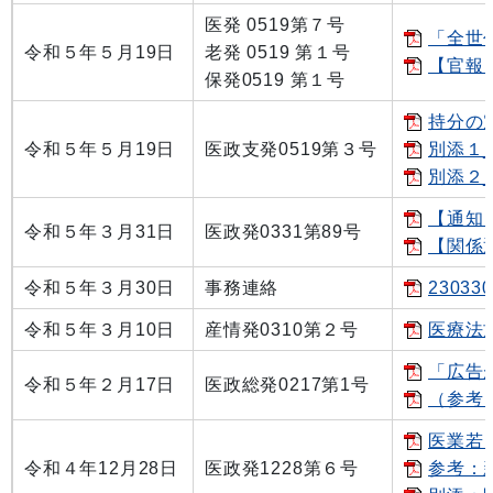
医発 0519第７号
「全世
令和５年５月19日
老発 0519 第１号
【官報】
保発0519 第１号
持分の
令和５年５月19日
医政支発0519第３号
別添１
別添２_
【通知
令和５年３月31日
医政発0331第89号
【関係通
令和５年３月30日
事務連絡
2303
令和５年３月10日
産情発0310第２号
医療法
「広告
令和５年２月17日
医政総発0217第1号
（参考）
医業若
令和４年12月28日
医政発1228第６号
参考：新