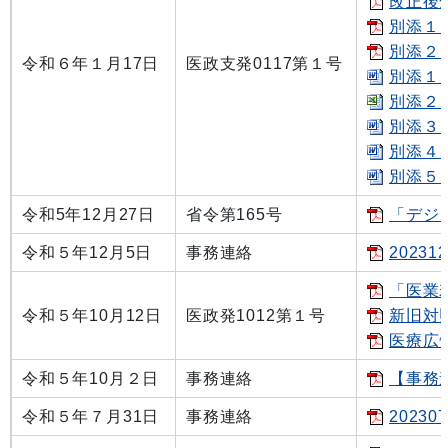
改正後全
別添１ 
別添２ 
令和６年１月17日
医政支発0117第１号
別添１ 
別添２ 
別添３ 
別添４ 
別添５ 
­­令和5年12月27日
省令第165号
「デジ
令和５年12月5日
事務連絡
2023
「医業
令和５年10月12日
医政発1012第１号
新旧対照
医療広告
令和５年10月２日
事務連絡
【事務
令和５年７月31日
事務連絡
2023