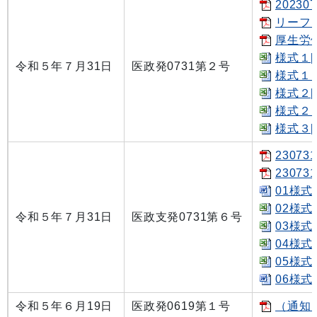
2023
リーフレ
厚生労働
様式１[X
令和５年７月31日
医政発0731第２号
様式１－
様式２[X
様式２－
様式３[X
2307
2307
01様式
02様式
令和５年７月31日
医政支発0731第６号
03様式
04様式
05様式
06様式
令和５年６月19日
医政発0619第１号
（通知