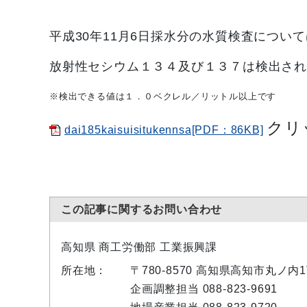
平成30
年11月6
日採水分の水質検査について
放射性セシウム１３４及び１３７は検出さ
※検出できる値は１．０ベクレル／リットル以上です
クリ
dai185kaisuisitukennsa[PDF：86KB]
この記事に関するお問い合わせ
高知県 商工労働部 工業振興課
所在地：
〒780-8570 高知県高知市丸ノ
企画調整担当 088-823-9691