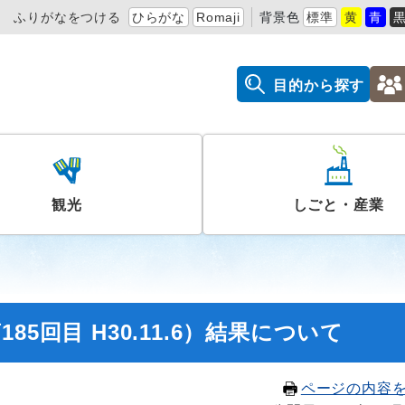
ふりがなをつける
ひらがな
Romaji
背景色
標準
黄
青
目的から探す
観光
しごと・産業
5回目 H30.11.6）結果について
ページの内容