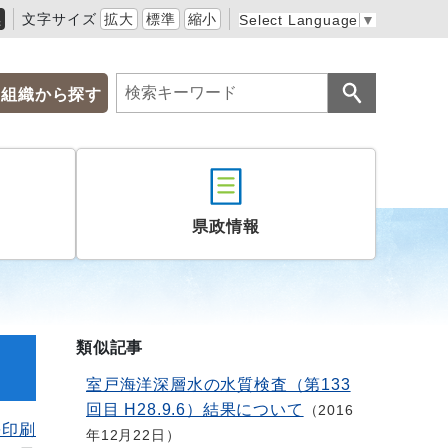
黒
文字サイズ
拡大
標準
縮小
Select Language
▼
組織から探す
県政情報
類似記事
室戸海洋深層水の水質検査（第133
回目 H28.9.6）結果について
2016
を印刷
年12月22日