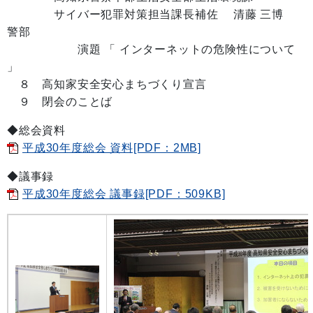
サイバー犯罪対策担当課長補佐 清藤 三博
警部
演題 「 インターネットの危険性について
」
８ 高知家安全安心まちづくり宣言
９ 閉会のことば
◆総会資料
平成30年度総会 資料[PDF：2MB]
◆議事録
平成30年度総会 議事録[PDF：509KB]