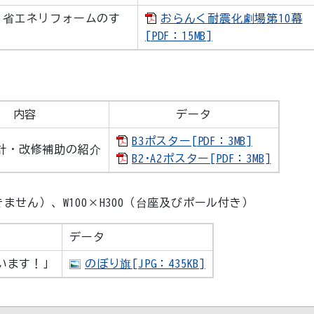
う省エネリフォームのす
おらんく耐震化劇場第10幕
[PDF：15MB]
内容
データ
B3ポスター[PDF：3MB]
計・改修補助の紹介
B2･A2ポスター[PDF：3MB]
きません）、W100×H300（台座及びポール付き）
データ
います！」
のぼり旗[JPG：435KB]