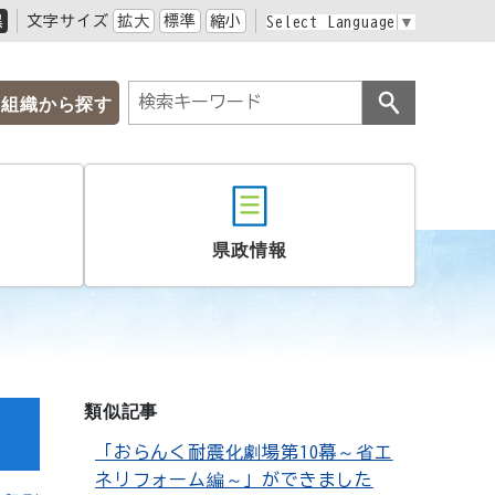
黒
文字サイズ
拡大
標準
縮小
Select Language
▼
組織から探す
県政情報
類似記事
「おらんく耐震化劇場第10幕～省エ
ネリフォーム編～」ができました