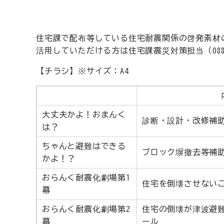
住宅課で配布等している住宅耐震関係の啓発素材
活用していただける方は住宅課震災対策担当（088-
【チラシ】※サイズ：A4
大丈夫かよ！おまんく
診断・設計・改修補
は？
ちゃんと避難はできる
ブロック塀撤去等補
かよ！？
おらんく耐震化劇場第1
住宅を倒壊させない
幕
おらんく耐震化劇場第2
住宅の倒壊が津波避
幕
ール