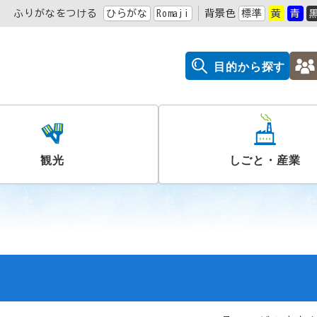
ふりがなをつける
ひらがな
Romaji
背景色
標準
黄
青
目的から探す
観光
しごと・産業