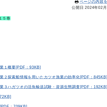
ページの内容
公開日 2024年02月
１５巻
概要[PDF：93KB]
２探索船情報を用いたカツオ漁業の効率化[PDF：845KB
３ハガツオの活魚輸送試験・資源生態調査[PDF：192KB
2KB]
F：709KB]