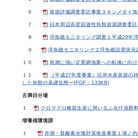
６
資源評価調査委託事業３キンメダイ漁業の
７
日本周辺高度回遊性魚類資源調査委託事業
８
浮魚礁モニタリング調査１平成29年浮魚
９
浮魚礁モニタリング２浮魚礁設置状況調査[
１０
急潮に強い定置網漁業への転換に向けた
１１
（平成27年度事業）沿岸水産資源の
した魚類の基礎生態ー[PDF：133KB]
古満目分場
１
クロマグロ種苗生産に用いるふ化仔漁餌料の
増養殖環境課
１
赤潮・貧酸素水塊対策推進事業１浦ノ内湾[