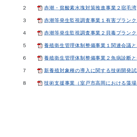
２
赤潮・貧酸素水塊対策推進事業２宿毛湾[PD
３
赤潮等発生監視調査事業１有害プランクトン
４
赤潮等発生監視調査事業２貝毒プランクトン
５
養殖衛生管理体制整備事業１関連会議と水産
６
養殖衛生管理体制整備事業２魚病診断と健康
７
新養殖対象種の導入に関する技術開発試験
８
技術支援事業（室戸市高岡における藻場被度