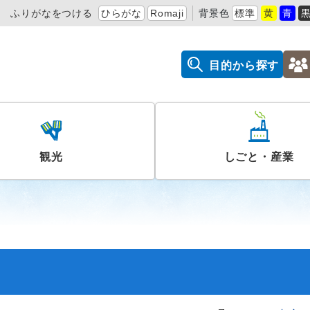
ふりがなをつける
ひらがな
Romaji
背景色
標準
黄
青
目的から探す
観光
しごと・産業