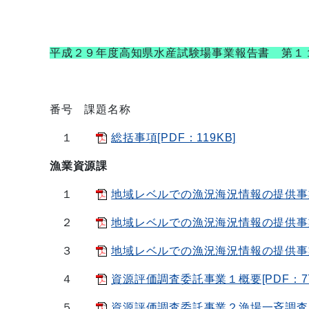
平成２９年度高知県水産試験場事業報告書 第１
番号 課題名称
１
総括事項[PDF：119KB]
漁業資源課
１
地域レベルでの漁況海況情報の提供事業１
２
地域レベルでの漁況海況情報の提供事業
３
地域レベルでの漁況海況情報の提供事業
４
資源評価調査委託事業１概要[PDF：77
５
資源評価調査委託事業２漁場一斉調査[PD