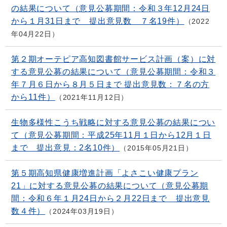
の結果について（意見公募期間：令和３年12月24日
から１月31日まで 提出意見数 ７名19件）
2022
年04月22日
第２期オーテピア高知図書館サービス計画（案）に対
する意見公募の結果について（意見公募期間：令和３
年７月６日から８月５日まで 提出意見数：７名の方
から11件）
2021年11月12日
生物多様性こうち戦略に対する意見公募の結果につい
て（意見公募期間：平成25年11月１日から12月１日
まで 提出意見：2名10件）
2015年05月21日
第５期高知県健康増進計画「よさこい健康プラン
21」に対する意見公募の結果について（意見公募期
間：令和６年１月24日から２月22日まで 提出意見
数４件）
2024年03月19日