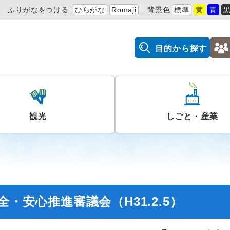
ふりがなをつける
ひらがな
Romaji
背景色
標準
黄
青
目的から探す
観光
しごと・産業
・安心推進審議会（H31.2.5）