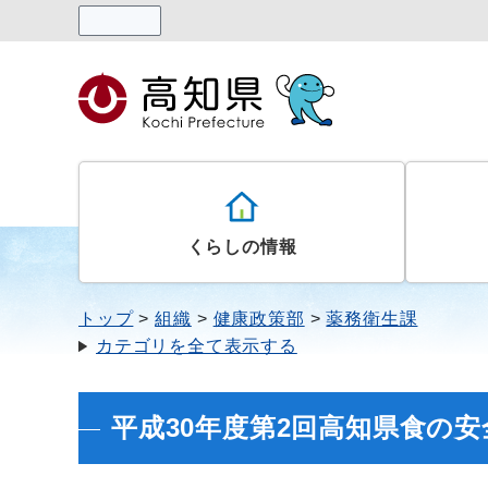
読み上げる
くらしの情報
トップ
組織
健康政策部
薬務衛生課
カテゴリを全て表示する
平成30年度第2回高知県食の安全