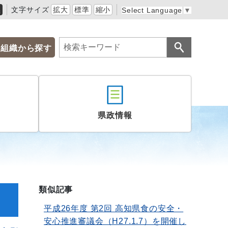
黒
文字サイズ
拡大
標準
縮小
Select Language
▼
組織から探す
県政情報
類似記事
平成26年度 第2回 高知県食の安全・
安心推進審議会（H27.1.7）を開催し