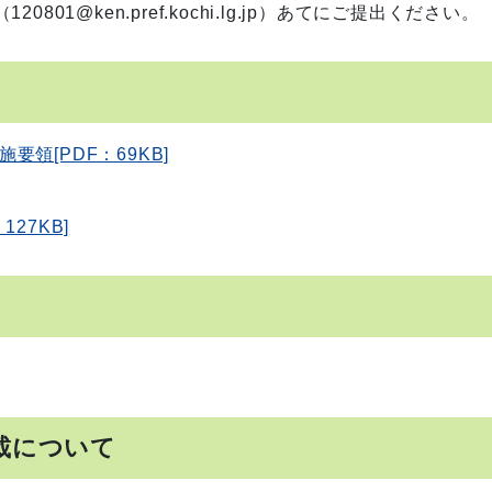
@ken.pref.kochi.lg.jp）あてにご提出ください。
領[PDF：69KB]
27KB]
載について