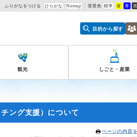
ふりがなをつける
ひらがな
Romaji
背景色
標準
黄
青
目的から探す
観光
しごと・産業
ッチング支援）について
ページの内容