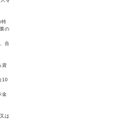
の特
業の
、合
る資
10
本金
又は