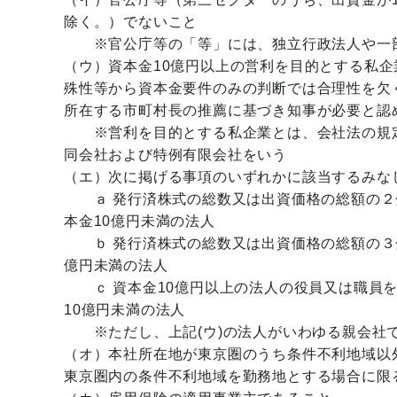
除く。）でないこと
※官公庁等の「等」には、独立行政法人や一部
（ウ）資本金10億円以上の営利を目的とする私企
殊性等から資本金要件のみの判断では合理性を欠
所在する市町村長の推薦に基づき知事が必要と認
※営利を目的とする私企業とは、会社法の規定
同会社および特例有限会社をいう
（エ）次に掲げる事項のいずれかに該当するみな
ａ 発行済株式の総数又は出資価格の総額の２分
本金10億円未満の法人
ｂ 発行済株式の総数又は出資価格の総額の３分
億円未満の法人
ｃ 資本金10億円以上の法人の役員又は職員を
10億円未満の法人
※ただし、上記(ウ)の法人がいわゆる親会社
（オ）本社所在地が東京圏のうち条件不利地域以
東京圏内の条件不利地域を勤務地とする場合に限