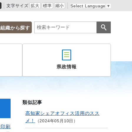
黒
文字サイズ
拡大
標準
縮小
Select Language
▼
組織から探す
県政情報
類似記事
高知家シェアオフィス活用のスス
メ！
2024年05月10日
を印刷