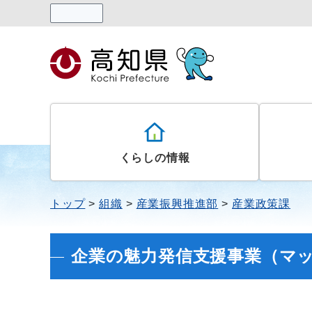
読み上げる
くらしの情報
トップ
組織
産業振興推進部
産業政策課
企業の魅力発信支援事業（マ