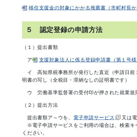
移住支援金の対象にかかる推薦書（市町村長からの
５ 認定登録の申請方法
（１）提出書類
ア
支援対象法人に係る登録申請書（第１号様式）
イ 高知県税事務所が発行した直近（申請日前
明書の写し（全税目・滞納なしの証明書です）
ウ 労働基準監督署の受付印が押された就業規則
（２）提出方法
提出書類ア～ウを、
電子申請サービス
又は
※電子申請サービスをご利用の場合は、検索キ
ください。