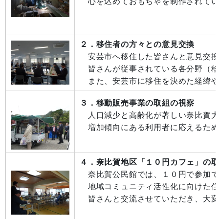
心を込めておもちゃを制作されてい
２．移住者の方々との意見交換
安芸市へ移住した皆さんと意見交換
皆さんが従事されている各分野（移
また、安芸市に移住を決めた経緯や
３．移動販売事業の取組の視察
人口減少と高齢化が著しい奈比賀大
増加傾向にある利用者に応えるため
４．奈比賀地区「１０円カフェ」の
奈比賀公民館では、１０円で参加で
地域コミュニティ活性化に向けた住
皆さんと交流させていただき、大変