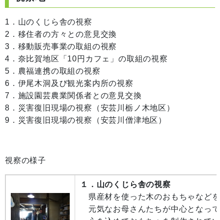
1．山のくじら舎の視察
2．移住者の方々との意見交換
3．移動販売事業の取組の視察
4．奈比賀地区「10円カフェ」の取組の視察
5．農福連携の取組の視察
6．伊尾木洞及び観光案内所の視察
7．施設園芸農業関係者との意見交換
8．災害復旧現場の視察（安芸川栃ノ木地区）
9．
災害復旧現場の視察（安芸川僧津地区）
視察の様子
１．山のくじら舎の視察
県産材を使った木のおもちゃなどを
元気なお母さんたちが中心となって