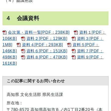
（４）協議懇談
４ 会議資料
会次第・資料一覧[PDF：238KB]
資料１[PDF：
106KB]
資料２[PDF：129KB]
資料３[PDF：
1MB]
資料４[PDF：293KB]
資料５[PDF：
146KB]
資料６[PDF：151KB]
資料７[PDF：
498KB]
資料８[PDF：470KB]
資料９[PDF：
161KB]
この記事に関するお問い合わせ
高知県 文化生活部 県民生活課
所在地：
〒780-8570 高知県高知市丸ノ内1丁目2番20号（本