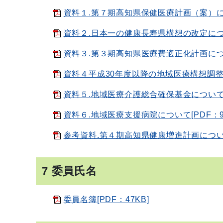
資料１.第７期高知県保健医療計画（案）につ
資料２.日本一の健康長寿県構想の改定につい
資料３.第３期高知県医療費適正化計画につい
資料４平成30年度以降の地域医療構想調整会
資料５.地域医療介護総合確保基金について[P
資料６.地域医療支援病院について[PDF：91
参考資料.第４期高知県健康増進計画について
7 委員氏名
委員名簿[PDF：47KB]