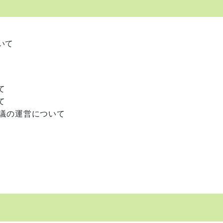
いて
て
て
議の運営について