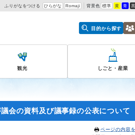
ふりがなをつける
ひらがな
Romaji
背景色
標準
黄
青
目的から探す
観光
しごと・産業
審議会の資料及び議事録の公表について
ページの内容