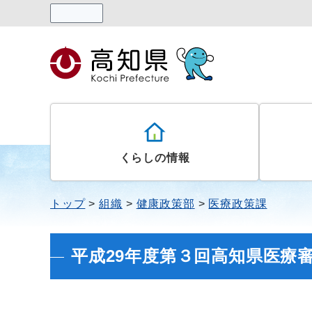
読み上げる
くらしの情報
トップ
組織
健康政策部
医療政策課
平成29年度第３回高知県医療