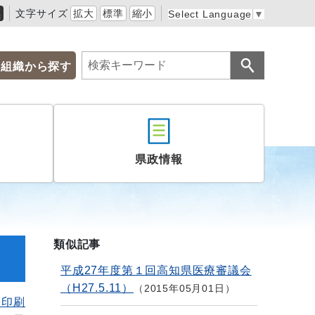
黒
文字サイズ
拡大
標準
縮小
Select Language
▼
組織から探す
県政情報
類似記事
平成27年度第１回高知県医療審議会
（H27.5.11）
2015年05月01日
を印刷