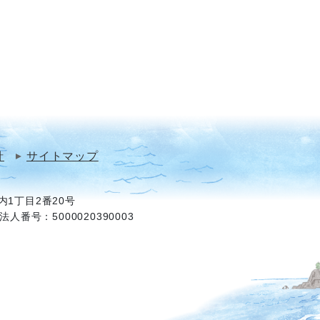
針
サイトマップ
1丁目2番20号
法人番号：5000020390003