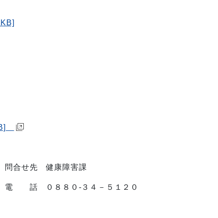
KB]
]
康障害課
３４－５１２０