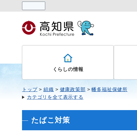
読み上げる
くらしの情報
トップ
組織
健康政策部
幡多福祉保健所
カテゴリを全て表示する
たばこ対策