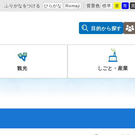
ふりがなをつける
ひらがな
Romaji
背景色
標準
黄
青
目的から探す
観光
しごと・産業