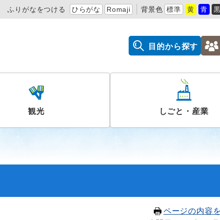
ふりがなをつける
ひらがな
Romaji
背景色
標準
黄
青
目的から探す
観光
しごと・産業
ページの内容