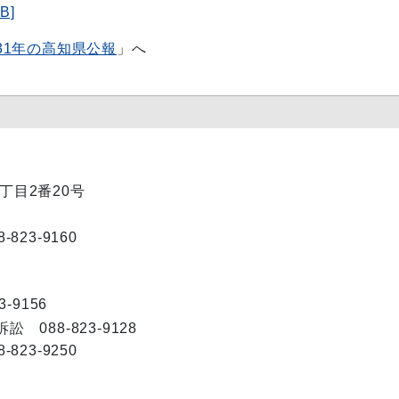
B]
31年の高知県公報
」へ
1丁目2番20号
23-9160
-9156
088-823-9128
23-9250