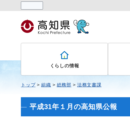
読み上げる
くらしの情報
トップ
組織
総務部
法務文書課
平成31年１月の高知県公報