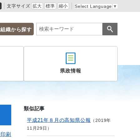
黒
文字サイズ
拡大
標準
縮小
Select Language
▼
組織から探す
県政情報
類似記事
平成21年８月の高知県公報
2019年
11月29日
を印刷