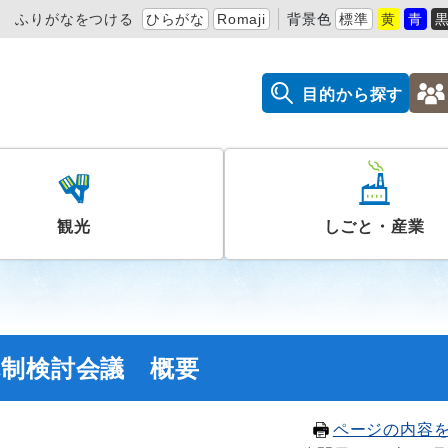
ふりがなをつける
ひらがな
Romaji
背景色
標準
黄
青
目的から探す
観光
しごと・産業
体制検討会議 概要
ページの内容