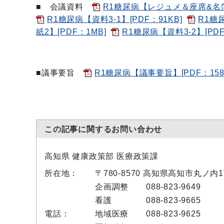
■ 会議資料
R1糖尿病【レジュメ＆座席&名簿】
R1糖尿病【資料3-1】[PDF：91KB]
R1糖尿
紙2】[PDF：1MB]
R1糖尿病【資料3-2
■議事要旨
R1糖尿病【議事要旨】[PDF：158
この記事に関するお問い合わせ
高知県 健康政策部 医療政策課
所在地：
〒780-8570 高知県高知市丸ノ内
企画調整
088-823-9649
看護
088-823-9665
電話：
地域医療
088-823-9625