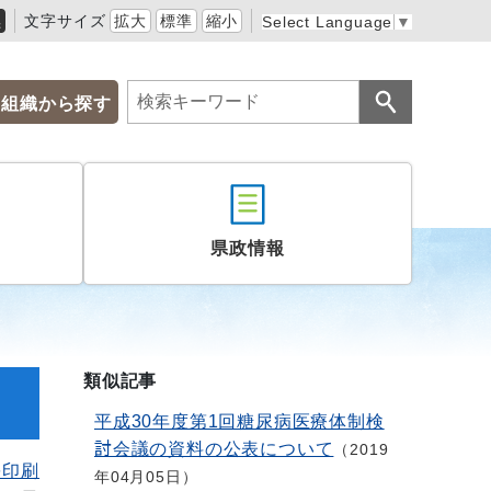
黒
文字サイズ
拡大
標準
縮小
Select Language
▼
組織から探す
県政情報
類似記事
平成30年度第1回糖尿病医療体制検
討会議の資料の公表について
2019
を印刷
年04月05日