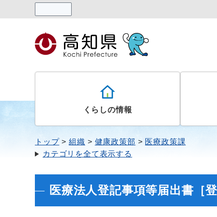
読み上げる
くらしの情報
トップ
組織
健康政策部
医療政策課
カテゴリを全て表示する
医療法人登記事項等届出書［