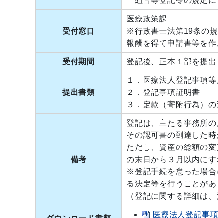
組合等登記令の規定に
医療政策課
受付窓口
※行政書士法第19条の
報酬を得て申請書等を作
受付期間
登記後、正本１部を提出
１．医療法人登記事項
提出書類
２．登記事項証明書
３．定款（寄附行為）の
登記は、主たる事務所の
その認可書の到達した時
ただし、資産の総額の変
備考
の末日から３月以内にす
※登記手続を怠った場合
る決定等を行うことがあ
（登記に関する詳細は、
医療法人登記事項等