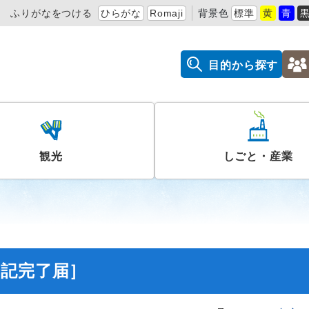
ふりがなをつける
ひらがな
Romaji
背景色
標準
黄
青
目的から探す
観光
しごと・産業
登記完了届］