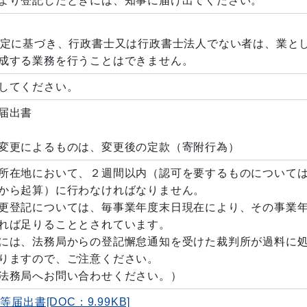
より登記したときには、知事に届け出てください。
規定に基づき、行政書士又は行政書士法人でない者は、業と
成する業務を行うことはできません。
してください。
等届出書
変更によるものは、変更後の定款（寄附行為）
所在地において、２週間以内（認可を要するものについて
から起算）に行わなければなりません。
更登記については、毎事業年度末日現在により、その事業
れば足りることとされています。
には、法務局からの登記懈怠通知を受けた裁判所が過料に
りますので、ご注意ください。
法務局へお問い合わせください。）
届出書[DOC：9.99KB]