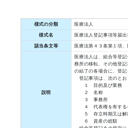
様式の分類
医療法人
様式名
医療法人登記事項等届出
該当条文等
医療法第４３条第１項、
医療法人は、組合等登記
務所の移転、その他登記
の結了の各場合に、登記
登記事項は、次のとお
１ 目的及び業務
説明
２ 名称
３ 事務所
４ 代表権を有する者
５ 存立時期又は解散
６ 資産の総額