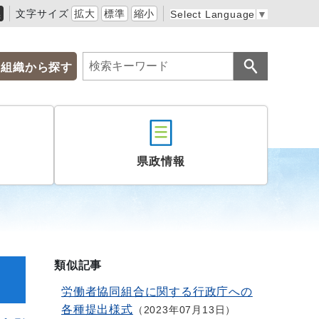
黒
文字サイズ
拡大
標準
縮小
Select Language
▼
組織から探す
県政情報
類似記事
労働者協同組合に関する行政庁への
各種提出様式
2023年07月13日