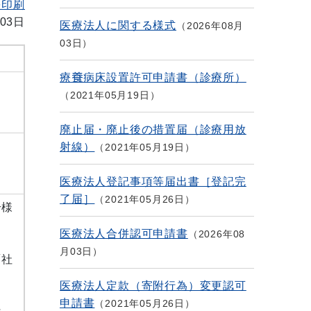
を印刷
03日
医療法人に関する様式
2026年08月
03日
療養病床設置許可申請書（診療所）
2021年05月19日
廃止届・廃止後の措置届（診療用放
射線）
2021年05月19日
医療法人登記事項等届出書［登記完
了届］
2021年05月26日
号様
医療法人合併認可申請書
2026年08
月03日
「社
医療法人定款（寄附行為）変更認可
申請書
2021年05月26日