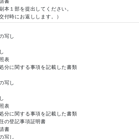
請書
本１部を提出してください。
付時にお返しします。）
の写し
し
照表
処分に関する事項を記載した書類
の写し
し
照表
処分に関する事項を記載した書類
任の登記事項証明書
申請書
の写し