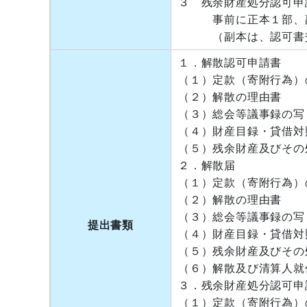
３ 残余財産処分認可申
事前に正本１部、副
（副本は、認可書交
１．解散認可申請書
（１）定款（寄附行為）
（２）解散の理由書
（３）総会等議事録の写
（４）財産目録・貸借対
（５）残余財産及びその
２．解散届
（１）定款（寄附行為）
（２）解散の理由書
（３）総会等議事録の写
提出書類
（４）財産目録・貸借対
（５）残余財産及びその
（６）解散及び清算人就
３．残余財産処分認可
（１）定款（寄附行為）