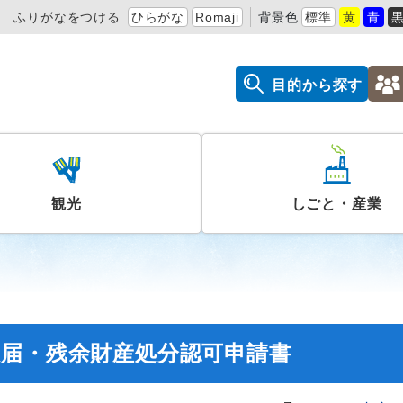
ふりがなをつける
ひらがな
Romaji
背景色
標準
黄
青
目的から探す
観光
しごと・産業
散届・残余財産処分認可申請書