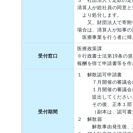
３ 社団法人で定款の定
清算人が総社員の同意と
より処分します。
又、財団法人で寄附行
場合は、清算人が知事の
医療事業を行う者に帰
医療政策課
受付窓口
※行政書士法第19条の
報酬を得て申請書等を作
１ 解散認可申請書
７月開催の審議会に諮
１月開催の審議会に諮
提出してください
その後、正本１部、
受付期間
（副本は、認可書交
２ 解散届
解散事由発生後、正