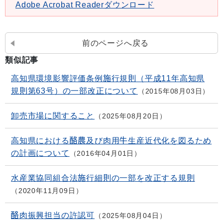
Adobe Acrobat Readerダウンロード
前のページへ戻る
類似記事
高知県環境影響評価条例施行規則（平成11年高知県
規則第63号）の一部改正について
2015年08月03日
卸売市場に関すること
2025年08月20日
高知県における酪農及び肉用牛生産近代化を図るため
の計画について
2016年04月01日
水産業協同組合法施行細則の一部を改正する規則
2020年11月09日
酪肉振興担当の許認可
2025年08月04日