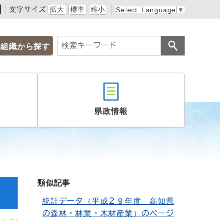
文字サイズ
拡大
標準
縮小
Select Language
▼
組織から探す
県政情報
類似記事
統計データ（平成２９年度 高知県
の森林・林業・木材産業）のページ