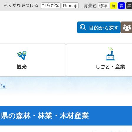
ふりがなをつける
ひらがな
Romaji
背景色
標準
黄
青
黒
目的から探す
観光
しごと・産業
策課
知県の森林・林業・木材産業