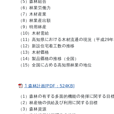
（5）森林組合
（6）林業労働力
（7）木材産業
（8）林業産出額
（9）特用林産
（10）木材需給
（11）高知県における木材流通の現況（平成29
（12）新設住宅着工数の推移
（13）木材価格
（14）製品価格の推移（全国）
（15）全国に占める高知県林業の地位
１森林計画[PDF：524KB]
（1）森林の有する多面的機能の発揮に関する目
（2）林産物の供給及び利用に関する目標
（3）森林資源