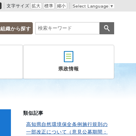
黒
文字サイズ
拡大
標準
縮小
Select Language
▼
組織から探す
県政情報
類似記事
３
高知県自然環境保全条例施行規則の
一部改正について（意見公募期間：