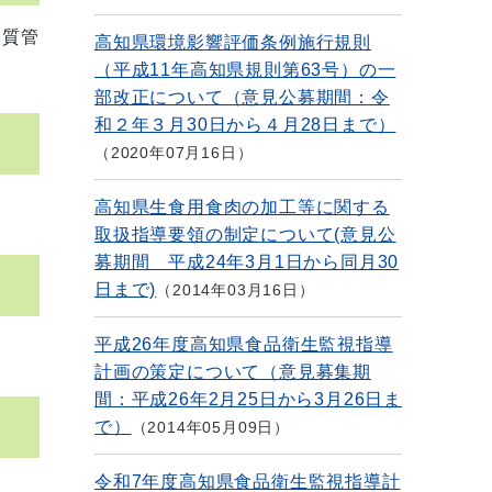
水質管
高知県環境影響評価条例施行規則
（平成11年高知県規則第63号）の一
部改正について（意見公募期間：令
和２年３月30日から４月28日まで）
2020年07月16日
高知県生食用食肉の加工等に関する
取扱指導要領の制定について(意見公
募期間 平成24年3月1日から同月30
日まで)
2014年03月16日
平成26年度高知県食品衛生監視指導
計画の策定について（意見募集期
間：平成26年2月25日から3月26日ま
で）
2014年05月09日
令和7年度高知県食品衛生監視指導計