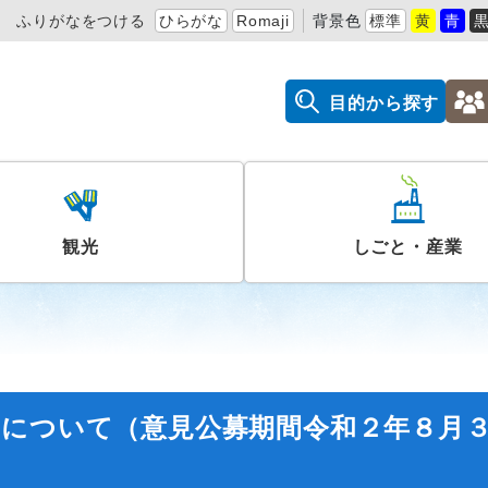
ふりがなをつける
ひらがな
Romaji
背景色
標準
黄
青
目的から探す
観光
しごと・産業
）について（意見公募期間令和２年８月
）