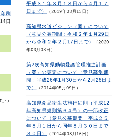
平成３１年３月１８日から４月１７
日まで）
2019年03月13日
を印刷
14日
高知県水道ビジョン（案）について
（意見公募期間：令和２年１月29日
から令和２年２月17日まで）
2020
年03月03日
第2次高知県動物愛護管理推進計画
（案）の策定について（意見募集期
間：平成26年1月30日から2月28日ま
で）
2014年05月09日
たっ
高知県食品衛生法施行細則（平成12
年高知県規則第６４号）の一部改正
について（意見公募期間 平成２５
年８月１日から同年８月３０日まで
３０日）
2014年03月16日