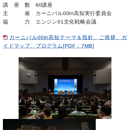
講 座 数 60
講座
主 催 カーニバル
00
in
高知実行委員会
協 力 エンジン01
文化戦略会議
カーニバル00in高知テーマ＆指針、ご挨拶、ガ
イドマップ、プログラム[PDF：7MB]