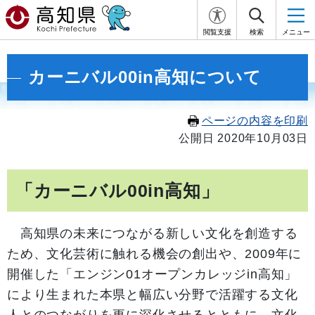
閲覧支援
検索
メニュー
カーニバル00in高知について
ページの内容を印刷
公開日 2020年10月03日
「カーニバル00in高知」
高知県の未来につながる新しい文化を創造する
ため、文化芸術に触れる機会の創出や、
2009
年に
開催した「エンジン
01
オープンカレッジin高知」
により生まれた本県と幅広い分野で活躍する文化
人とのつながりを更に深化させるとともに、文化