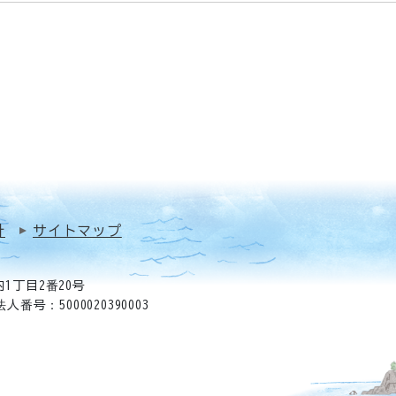
針
サイトマップ
1丁目2番20号
法人番号：5000020390003