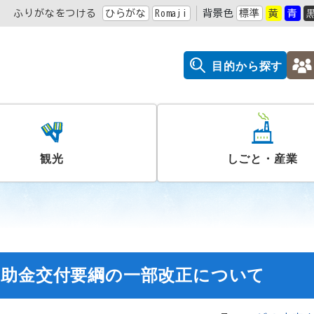
ふりがなをつける
ひらがな
Romaji
背景色
標準
黄
青
目的から探す
観光
しごと・産業
補助金交付要綱の一部改正について