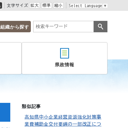
黒
文字サイズ
拡大
標準
縮小
Select Language
▼
組織から探す
県政情報
類似記事
高知県中小企業経営資源強化対策事
業費補助金交付要綱の一部改正につ