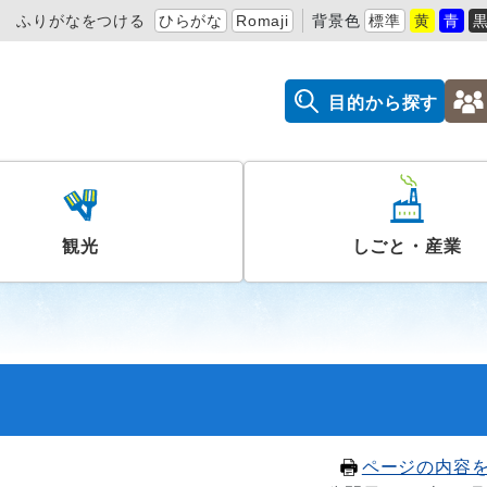
ふりがなをつける
ひらがな
Romaji
背景色
標準
黄
青
目的から探す
観光
しごと・産業
ページの内容