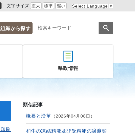
黒
文字サイズ
拡大
標準
縮小
Select Language
▼
組織から探す
県政情報
類似記事
概要と沿革
2026年04月08日
を印刷
和牛の凍結精液及び受精卵の譲渡契