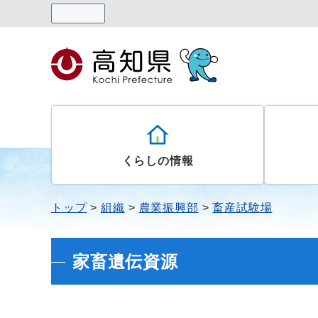
読み上げる
くらしの情報
トップ
組織
農業振興部
畜産試験場
家畜遺伝資源