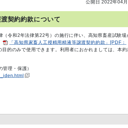
公開日 2022年04月
譲渡契約約款について
（令和2年法律第22号）の施行に伴い、高知県畜産試験場
、
「高知県家畜人工授精用精液等譲渡契約約款」[PDF：
の目的のみで使用できます。利用者におかれましては、本約
源の管理・保護）
u_iden.html