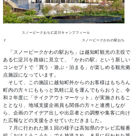
スノーピークおち仁淀川キャンプフィール
ド スノーピークかわの駅おち
「スノーピークかわの駅おち」は越知町観光の主役で
ある仁淀川を路線に見立て、「かわの駅」という新しい
コンセプトで「買う・遊ぶ・泊まる」が楽しめる観光拠
点施設になっています。
そして、この施設に越知町外からのお客様はもちろん
町内の方々にももっと気軽に足を運んでもらおうと、令
和２年度に「テイクアウトマーケット」が実施されるこ
ととなり、地域支援企画員も関係の方々と連携しなが
ら、企画のアイデア出しや出店者との調整や集客に向け
た広報などの支援をさせていただきました。
７月に行われた第１回の様子は高知県のテレビ広報番
組「おはようこうち」でも放送され、８月に行われた第