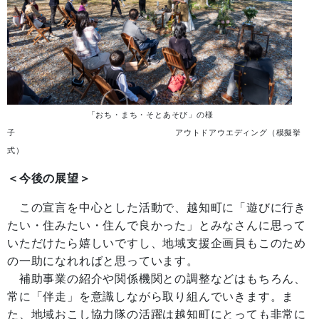
「おち・まち・そとあそび」の様
子 アウトドアウエディング（模擬挙
式）
＜今後の展望＞
この宣言を中心とした活動で、越知町に「遊びに行き
たい・住みたい・住んで良かった」とみなさんに思って
いただけたら嬉しいですし、地域支援企画員もこのため
の一助になれればと思っています。
補助事業の紹介や関係機関との調整などはもちろん、
常に「伴走」を意識しながら取り組んでいきます。ま
た、地域おこし協力隊の活躍は越知町にとっても非常に