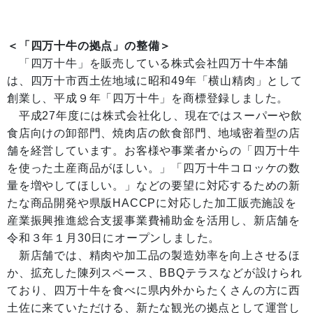
＜「四万十牛の拠点」の整備＞
「四万十牛」を販売している株式会社四万十牛本舗
は、四万十市西土佐地域に昭和49年「横山精肉」として
創業し、平成９年「四万十牛」を商標登録しました。
平成27年度には株式会社化し、現在ではスーパーや飲
食店向けの卸部門、焼肉店の飲食部門、地域密着型の店
舗を経営しています。お客様や事業者からの「四万十牛
を使った土産商品がほしい。」「四万十牛コロッケの数
量を増やしてほしい。」などの要望に対応するための新
たな商品開発や県版HACCPに対応した加工販売施設を
産業振興推進総合支援事業費補助金を活用し、新店舗を
令和３年１月30日にオープンしました。
新店舗では、精肉や加工品の製造効率を向上させるほ
か、拡充した陳列スペース、BBQテラスなどが設けられ
ており、四万十牛を食べに県内外からたくさんの方に西
土佐に来ていただける、新たな観光の拠点として運営し