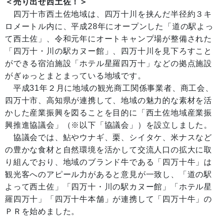
＜売り出せ西土佐！＞
四万十市西土佐地域は、四万十川を挟んだ半径約３キ
ロメートル内に、平成28年にオープンした「道の駅よっ
て西土佐」、令和元年にオートキャンプ場が整備された
「四万十・川の駅カヌー館」、四万十川を見下ろすこと
ができる宿泊施設「ホテル星羅四万十」などの拠点施設
がぎゅっとまとまっている地域です。
平成31年２月に地域の観光商工関係事業者、商工会、
四万十市、高知県が連携して、地域の魅力的な素材を活
かした産業振興を図ることを目的に「西土佐地域産業振
興推進協議会」（※以下「協議会」）を設立しました。
協議会では、鮎やウナギ、栗、シイタケ、米ナスなど
の豊かな食材と自然環境を活かして交流人口の拡大に取
り組んでおり、地域のブランド牛である「四万十牛」は
観光客へのアピール力があると意見が一致し、「道の駅
よって西土佐」「四万十・川の駅カヌー館」「ホテル星
羅四万十」「四万十牛本舗」が連携して「四万十牛」の
ＰＲを始めました。