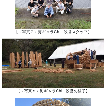
【（写真７）海ギャラChill 設営スタッフ】
【（写真８）海ギャラChill 設営の様子】