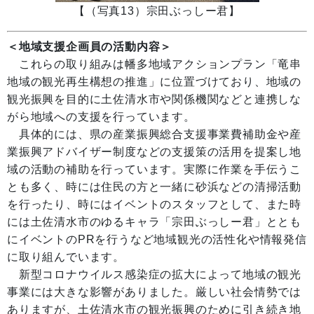
【（写真13）宗田ぶっしー君】
＜
地域支援企画員の活動内容
＞
これらの取り組みは幡多地域アクションプラン「竜串
地域の観光再生構想の推進」に位置づけており、地域の
観光振興を目的に土佐清水市や関係機関などと連携しな
がら地域への支援を行っています。
具体的には、県の産業振興総合支援事業費補助金や産
業振興アドバイザー制度などの支援策の活用を提案し地
域の活動の補助を行っています。実際に作業を手伝うこ
とも多く、時には住民の方と一緒に砂浜などの清掃活動
を行ったり、時にはイベントのスタッフとして、また時
には土佐清水市のゆるキャラ「宗田ぶっしー君」ととも
にイベントのPRを行うなど地域観光の活性化や情報発信
に取り組んでいます。
新型コロナウイルス感染症の拡大によって地域の観光
事業には大きな影響がありました。厳しい社会情勢では
ありますが、土佐清水市の観光振興のために引き続き地