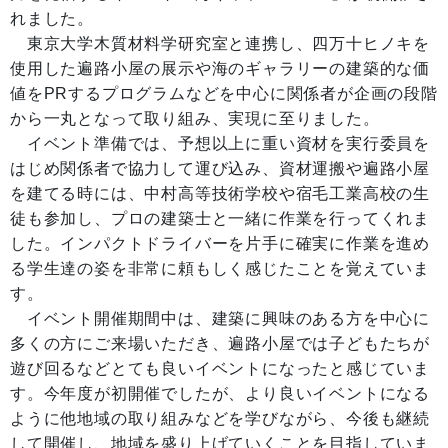
れました。
東京大学木質材料学研究室と連携し、四万十ヒノキを
使用した遍路小屋の展示や海のギャラリーの建築的な価
値をPRするプログラムなどを中心に関係者が企画の段階
から一丸となって取り組み、実現に至りました。
イベント準備では、予想以上に重い資材を実行委員を
はじめ関係者で協力して運び込み、資材運搬や遍路小屋
を建てる時には、中村高等技術学校や宿毛工業高校の生
徒も参加し、プロの建築士と一緒に作業を行ってくれま
した。インパクトドライバーを片手に確実に作業を進め
る学生達の姿を非常に頼もしく感じたことを覚えていま
す。
イベント開催期間中は、建築に興味のある方を中心に
多くの方にご来場いただき、遍路小屋では子どもたちが
遊び回るなどとても良いイベントになったと感じていま
す。今年度が初開催でしたが、より良いイベントになる
ように他地域の取り組みなどを学びながら、今後も継続
して開催し、地域を盛り上げていくことを目指していま