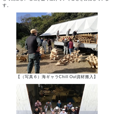
す。
【（写真６）海ギャラChill Out資材搬入】