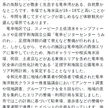
系の魚類などが数多く生息する竜串湾がある、自然豊か
なところです。冬場でも海水温が16～18℃と高いことか
ら、年間を通じてダイビングが楽しめるなど体験観光が
盛んな場所でもあります。
竜串地区では、スノーピーク土佐清水キャンプフィー
ルドや足摺宇和海国立公園「竜串ビジターセンター うみ
のわ」、足摺海洋館の建て替えなど整備が行われまし
た。しかしながら、それらの施設は竜串地区の西側エリ
アに集中していたため、海のギャラリーや桜浜海水浴
場、民宿、土産店などがある東側エリアを含めた竜串地
区全体の活性化計画である「足摺宇和海国立公園竜串エ
リア利用計画」を策定することとなりました。
令和元年度に地域の事業者や関係者で構成された竜串
海洋観光クラスター推進協議会においてアンケート調査
や現地調査、グループワークを全５回を行い、地域の意
見を集約したエリアの整備・利用計画を策定しました。
市ではこの計画に基づいて駐車場、遊歩道などの整備や
事業者間で連携したイベントの企画を行っています。地