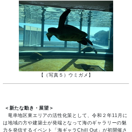
【（写真５）ウミガメ】
＜
新たな動き・展望
＞
竜串地区東エリアの活性化策として、令和２年11月に
は地域の方や建築士が発端となって海のギャラリーの魅
力を発信するイベント「海ギャラChill Out」が初開催さ