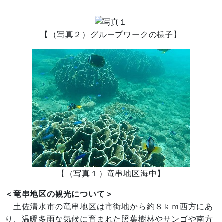
【（写真２）グループワークの様子】
【（写真１）竜串地区海中】
＜
竜串地区の観光について
＞
土佐清水市の竜串地区は市街地から約８ｋｍ西方にあ
り、温暖多雨な気候に育まれた照葉樹林やサンゴや南方