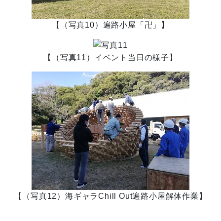
【（写真10）遍路小屋「卍」】
【（写真11）イベント当日の様子】
【（写真12）海ギャラChill Out遍路小屋解体作業】