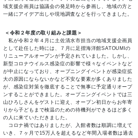
域支援企画員は協議会の発足時から参画し、地域の方と
一緒にアイデア出しや現地調査などを行ってきました。
＜
令和２年度の取り組みと課題
＞
私が令和２年４月に土佐清水市担当の地域支援企画員
として赴任した時には、７月に足摺海洋館SATOUMIの
リニューアルオープンが予定されていました。しかし、
新型コロナウイルス感染症の影響で様々なイベントなど
が中止になっており、オープニングイベントが感染症拡
大の原因にならないかなど不安な要素が多くありました
が、感染症対策を徹底することで無事に予定通りオープ
ンすることができました。オープニングイベントでは三
山ひろしさんをゲストに迎え、オープン初日からお年寄
りから子どもまで検温のための待機列ができるほど多く
の人に来ていただきました。
コロナ禍ではありましたが、入館者数は順調に増えて
いき、７ヶ月で15万人を超えるなど年間入場者数は過去