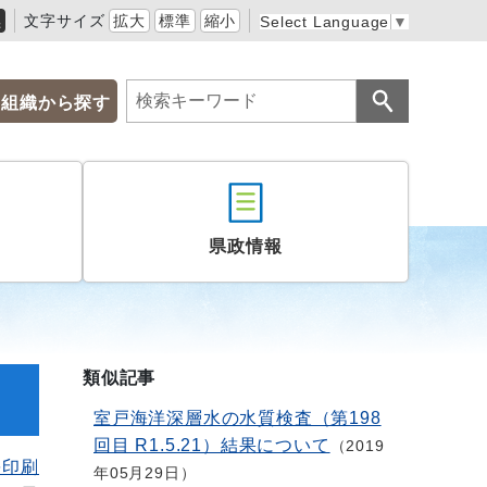
黒
文字サイズ
拡大
標準
縮小
Select Language
▼
組織から探す
県政情報
類似記事
室戸海洋深層水の水質検査（第198
回目 R1.5.21）結果について
2019
を印刷
年05月29日