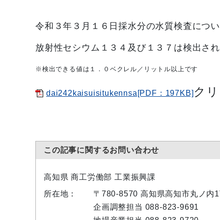
令和３年３月１６
日採水分の水質検査につ
放射性セシウム１３４及び１３７は検出さ
※検出できる値は１．０ベクレル／リットル以上です
クリ
dai242kaisuisitukennsa[PDF：197KB]
この記事に関するお問い合わせ
高知県 商工労働部 工業振興課
所在地：
〒780-8570 高知県高知市丸ノ
企画調整担当 088-823-9691