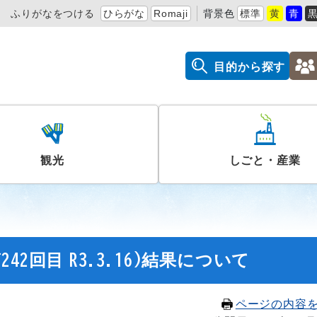
ふりがなをつける
ひらがな
Romaji
背景色
標準
黄
青
目的から探す
観光
しごと・産業
2回目 R3.3.16)結果について
ページの内容