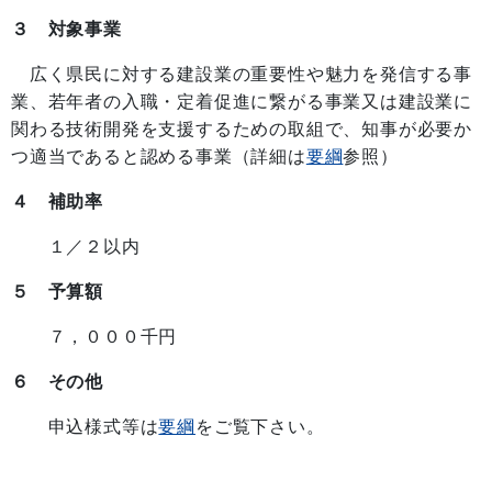
３ 対象事業
広く県民に対する建設業の重要性や魅力を発信する事
業、若年者の入職・定着促進に繋がる事業又は建設業に
関わる技術開発を支援するための取組で、知事が必要か
つ適当であると認める事業（詳細は
要綱
参照）
４ 補助率
１／２以内
５ 予算額
７，０００千円
６ その他
申込様式等は
要綱
をご覧下さい。