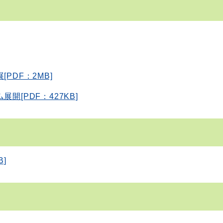
PDF：2MB]
開[PDF：427KB]
]