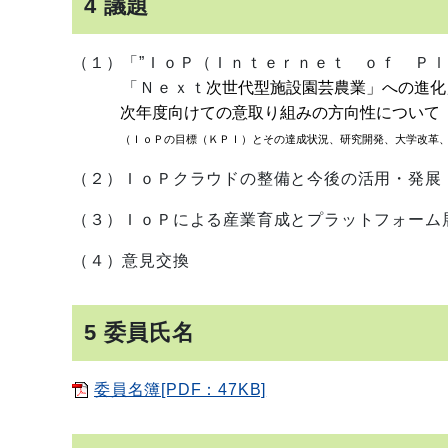
4 議題
（１）「”ＩｏＰ（Ｉｎｔｅｒｎｅｔ ｏｆ Ｐｌ
次世代型施設園芸農業」への進化
「Ｎｅｘｔ
次年度向けての意取り組みの方向性について
（ＩｏＰの目標（ＫＰＩ）とその達成状況、研究開発、大学改革
（２）ＩｏＰクラウドの整備と今後の活用・発展
（３）ＩｏＰによる産業育成とプラットフォ
（４）意見交換
5 委員氏名
委員名簿[PDF：47KB]