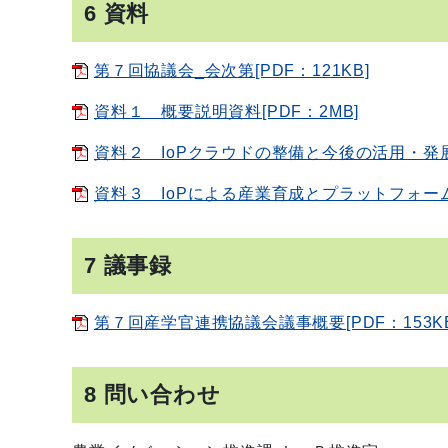
6 資料
第７回協議会_会次第[PDF：121KB]
資料１ 概要説明資料[PDF：2MB]
資料２ IoPクラウドの整備と今後の活用・発展[
資料３ IoPによる産業育成とプラットフォーム展
7 議事録
第７回産学官連携協議会議事概要[PDF：153KB
8 問い合わせ