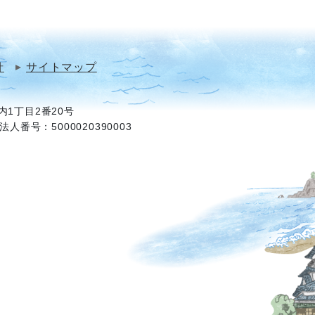
針
サイトマップ
1丁目2番20号
法人番号：5000020390003