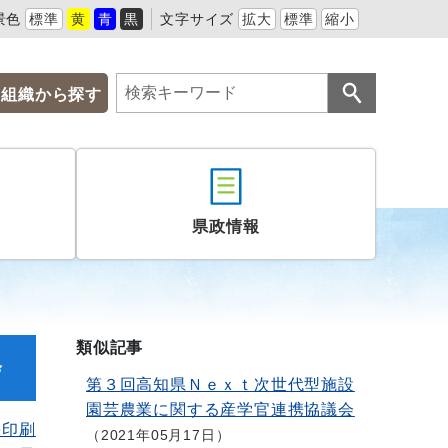
景色
標準
黄
青
黒
文字サイズ
拡大
標準
縮小
組織から探す
県政情報
類似記事
会
第３回高知県Ｎｅｘｔ次世代型施設
園芸農業に関する産学官連携協議会
を印刷
2021年05月17日