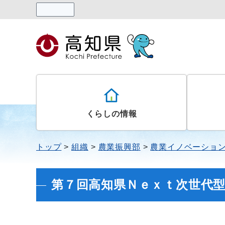
読み上げる
くらしの情報
トップ
組織
農業振興部
農業イノベーショ
第７回高知県Ｎｅｘｔ次世代