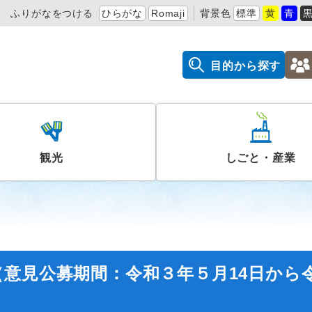
ふりがなをつける
ひらがな
Romaji
背景色
標準
黄
青
目的から探す
観光
しごと・産業
意見公募期間：令和３年５月14日から