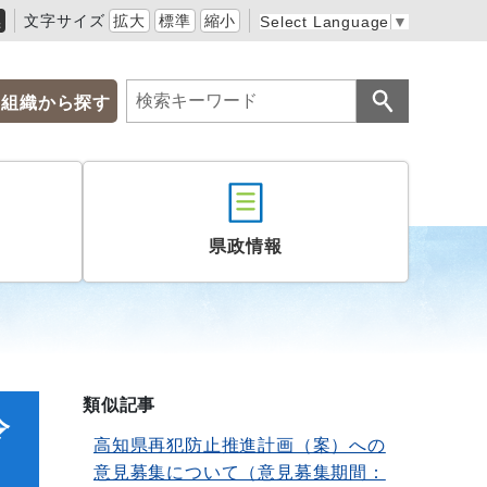
黒
文字サイズ
拡大
標準
縮小
Select Language
▼
組織から探す
県政情報
類似記事
令
高知県再犯防止推進計画（案）への
意見募集について（意見募集期間：