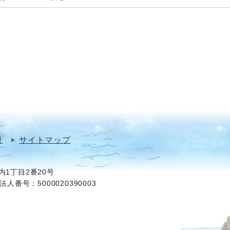
針
サイトマップ
1丁目2番20号
法人番号：5000020390003