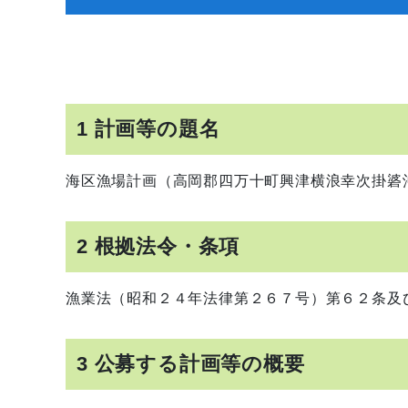
1 計画等の題名
海区漁場計画（高岡郡四万十町興津横浪幸次掛碆
2 根拠法令・条項
漁業法（昭和２４年法律第２６７号）第６２条及
3 公募する計画等の概要