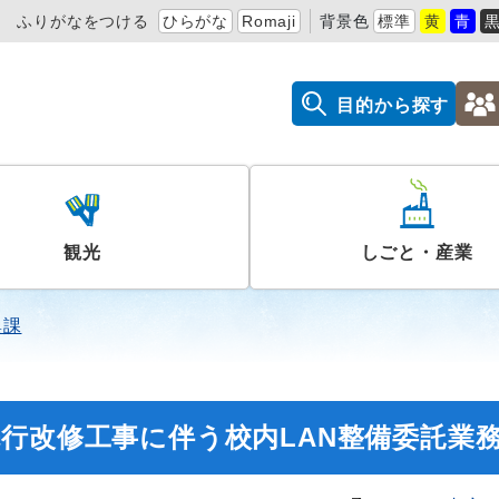
ふりがなをつける
ひらがな
Romaji
背景色
標準
黄
青
目的から探す
観光
しごと・産業
興課
行改修工事に伴う校内LAN整備委託業