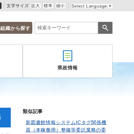
黒
文字サイズ
拡大
標準
縮小
Select Language
▼
組織から探す
県政情報
類似記事
務
新図書館情報システムICタグ関係機
器（本稼働用）整備等委託業務の委