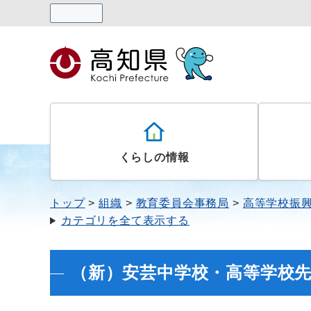
読み上げる
くらしの情報
トップ
組織
教育委員会事務局
高等学校振
カテゴリを全て表示する
（新）安芸中学校・高等学校先