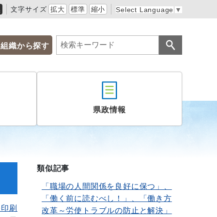
黒
文字サイズ
拡大
標準
縮小
Select Language
▼
組織から探す
県政情報
類似記事
「職場の人間関係を良好に保つ」、
「働く前に読むべし！」、「働き方
を印刷
改革～労使トラブルの防止と解決」