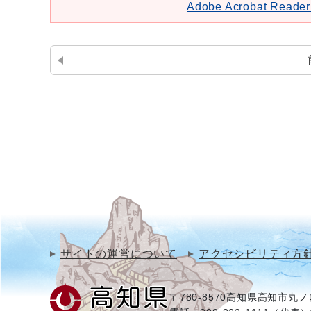
Adobe Acrobat Re
サイトの運営について
アクセシビリティ方
〒780-8570
高知県高知市丸ノ内