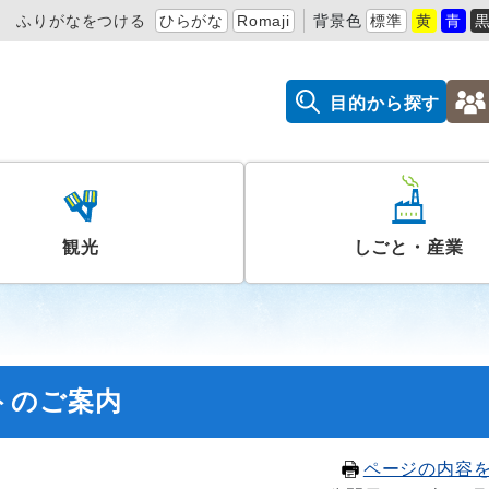
ふりがなをつける
ひらがな
Romaji
背景色
標準
黄
青
目的から探す
観光
しごと・産業
トのご案内
ページの内容