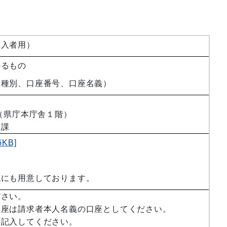
購入者用）
かるもの
座種別、口座番号、口座名義）
号（県庁本庁舎１階）
理課
KB]
先にも用意しております。
ださい。
口座は請求者本人名義の口座としてください。
ず記入してください。