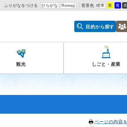
ふりがなをつける
ひらがな
Romaji
背景色
標準
黄
青
目的から探す
観光
しごと・産業
ページの内容