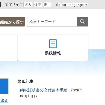
黒
文字サイズ
拡大
標準
縮小
Select Language
▼
組織から探す
県政情報
類似記事
納税証明書の交付請求手続
2026年
06月18日
を印刷