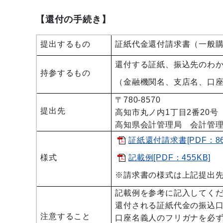
【還付の手続き】
提出するもの
証紙代金還付請求書（一般
還付する証紙、振込先のわ
持参するもの
（金融機関名、支店名、口
〒780-8570
提出先
高知市丸ノ内1丁目2番20
高知県会計管理局 会計管
証紙還付請求書[PDF：86
様式
記載例[PDF：455KB]
※請求書の様式は上記提出
記載例を参考に記入してく
還付される証紙代金の振込
注意すること
口座名義人のフリガナを必