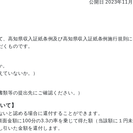
公開日 2023年11月
て、高知県収入証紙条例及び
高知県収入証紙条例施行規則に
だくものです。
か。
えていないか。）
書類等の提出先にご確認ください。）
ついて】
ないと認める場合に還付することができます。
金額に100分の3.3の率を乗じて得た額
（当該額に１円
し引いた金額を還付します。