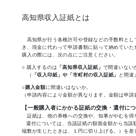
高知県収入証紙とは
高知県が行う各種許可や登録などの手数料とし
き、
現金に代わって申請書類に貼って納めていた
購入の際
には
、次の点にご注意ください。
○ 購入するのは
「高知県収入証紙」
で間違いない
（
「収入印紙」や「市町村の収入証紙」
と間違
○
購
入金額
に間違いはないか。
（申請内容により金額が異なります。金額は申請
【一般購入者にかかる証紙の交換・還付に
証紙は、他の券種への交換や、知事がやむを得
還付については、当該証紙の額面金額から当該額面
端数が生じたときは、１円に切り上げる。）を差