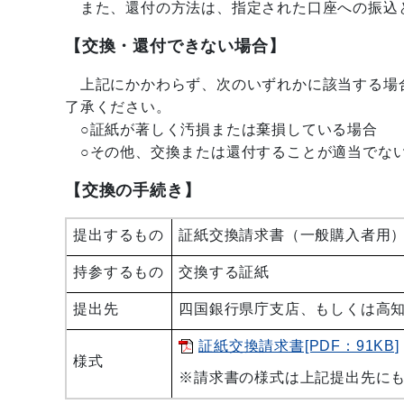
また、還付の方法は
、指定された口座への振込
【交換・還付できない場合】
上記にかかわらず、次のいずれかに該当する場
了承ください。
○証紙が著しく汚損または棄損している場合
○その他、交換または還付することが適当でな
【交換の手続き】
提出するもの
証紙交換請求書（一般購入者用
持参するもの
交換する証紙
提出先
四国銀行県庁支店、もしくは高
証紙交換請求書[PDF：91KB]
様式
※請求書の様式は上記提出先に