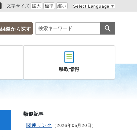
黒
文字サイズ
拡大
標準
縮小
Select Language
▼
組織から探す
県政情報
類似記事
関連リンク
2026年05月20日