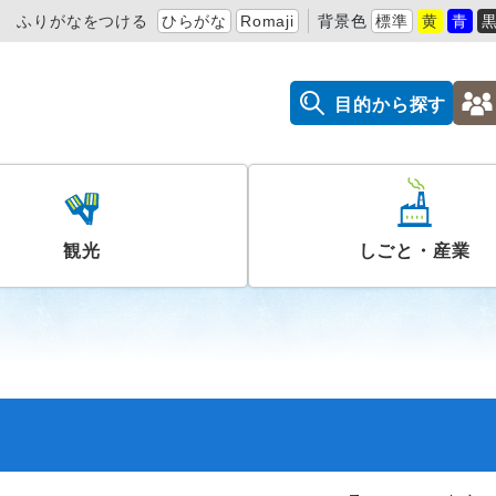
ふりがなをつける
ひらがな
Romaji
背景色
標準
黄
青
目的から探す
観光
しごと・産業