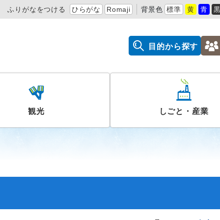
ふりがなをつける
ひらがな
Romaji
背景色
標準
黄
青
目的から探す
観光
しごと・産業