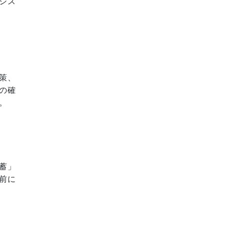
シス
策、
の確
。
蓄」
前に