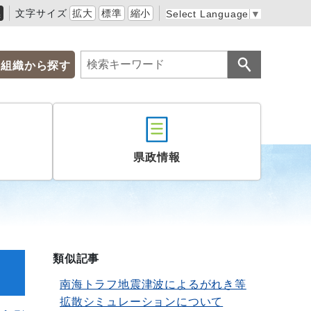
黒
文字サイズ
拡大
標準
縮小
Select Language
▼
組織から探す
県政情報
類似記事
南海トラフ地震津波によるがれき等
拡散シミュレーションについて